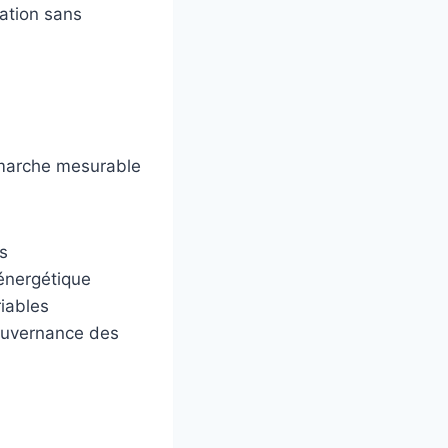
mation sans
émarche mesurable
s
 énergétique
riables
ouvernance des