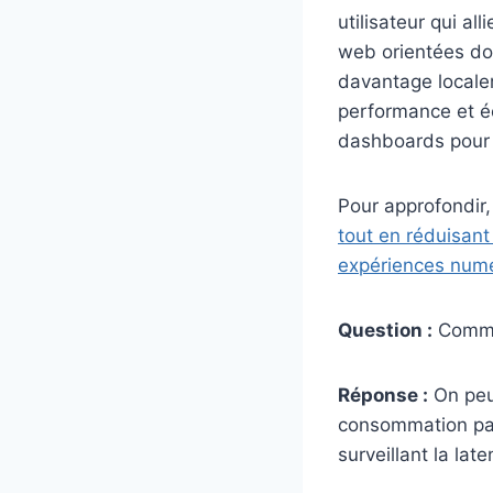
utilisateur qui al
web orientées don
davantage localem
performance et é
dashboards pour l
Pour approfondir,
tout en réduisant
expériences numé
Question :
Commen
Réponse :
On peu
consommation par 
surveillant la lat