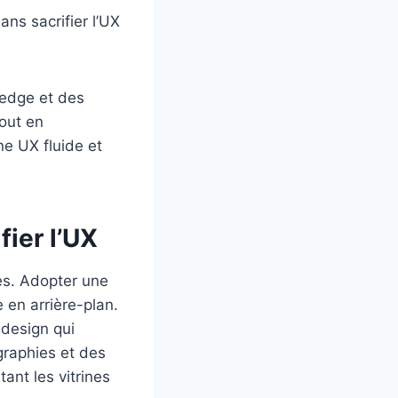
ns sacrifier l’UX
 edge et des
tout en
e UX fluide et
fier l’UX
ces. Adopter une
e en arrière-plan.
design qui
graphies et des
itant les vitrines