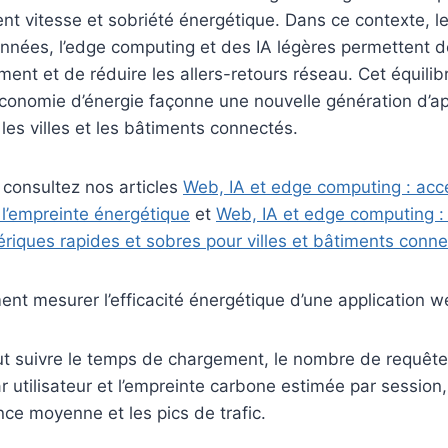
lient vitesse et sobriété énergétique. Dans ce contexte, l
nées, l’edge computing et des IA légères permettent de
ent et de réduire les allers-retours réseau. Cet équilib
conomie d’énergie façonne une nouvelle génération d’ap
es villes et les bâtiments connectés.
 consultez nos articles
Web, IA et edge computing : accé
 l’empreinte énergétique
et
Web, IA et edge computing :
riques rapides et sobres pour villes et bâtiments conn
t mesurer l’efficacité énergétique d’une application w
t suivre le temps de chargement, le nombre de requêtes
utilisateur et l’empreinte carbone estimée par session,
ence moyenne et les pics de trafic.