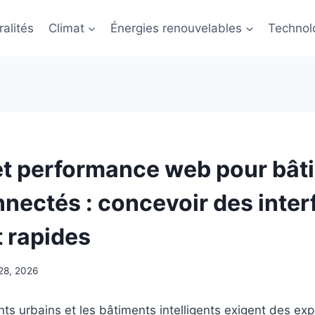
alités
Climat
Énergies renouvelables
Technol
t performance web pour bât
nnectés : concevoir des inte
t rapides
 28, 2026
s urbains et les bâtiments intelligents exigent des ex