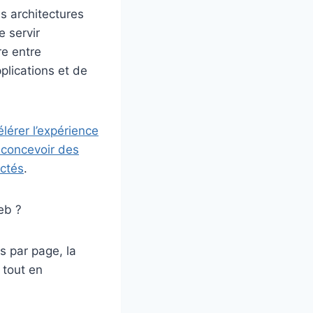
es architectures
 servir
re entre
plications et de
lérer l’expérience
 concevoir des
ectés
.
eb ?
 par page, la
 tout en