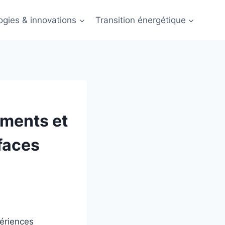
ogies & innovations
Transition énergétique
iments et
rfaces
périences