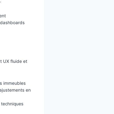
.
ent
s dashboards
s
t UX fluide et
les immeubles
c ajustements en
s techniques