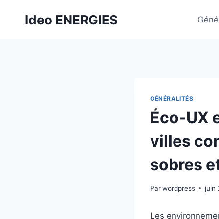
Aller
Ideo ENERGIES
au
Génér
contenu
GÉNÉRALITÉS
Éco-UX e
villes co
sobres e
Par
wordpress
juin
Les environnement