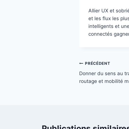
Allier UX et sobr
et les flux les pl
intelligents et un
connectés gagnent
Navigation
PRÉCÉDENT
Donner du sens au tra
de
routage et mobilité 
l’article
Publications similaire