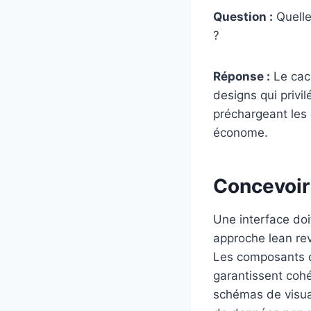
Question :
Quelle
?
Réponse :
Le cach
designs qui privil
préchargeant les 
économe.
Concevoir 
Une interface doi
approche lean revi
Les composants d
garantissent coh
schémas de visualis