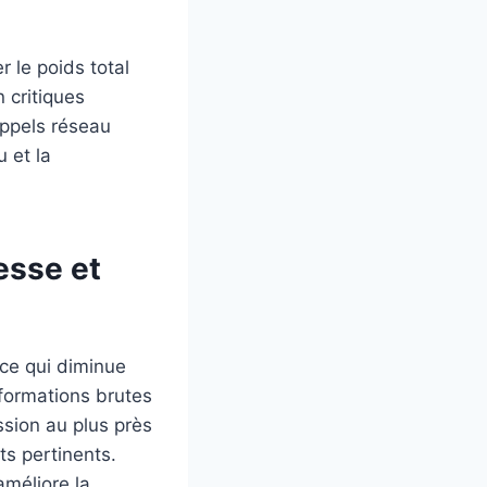
r le poids total
 critiques
 appels réseau
u et la
esse et
 ce qui diminue
formations brutes
ession au plus près
ts pertinents.
améliore la