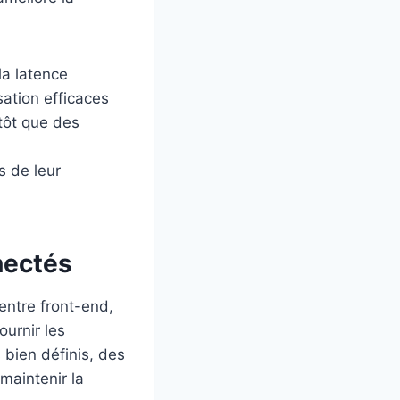
la latence
ation efficaces
tôt que des
s de leur
nectés
entre front-end,
ournir les
 bien définis, des
maintenir la