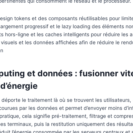
ertinentes qui consomment le réseau et le processeur.
design tokens et des composants réutilisables pour limite
hargement progressif et le lazy loading des éléments non
ts hors-ligne et les caches intelligents pour réduire les
 visuels et les données affichées afin de réduire le rend
on
uting et données : fusionner vit
d’énergie
déporte le traitement là où se trouvent les utilisateurs,
courues par les données et permet d’envoyer moins d’in
pratique, cela signifie pré-traitement, filtrage et compr
es terminaux, puis la restitution uniquement des résulta
duit l’énergie consommée par les serveurs centraux et 