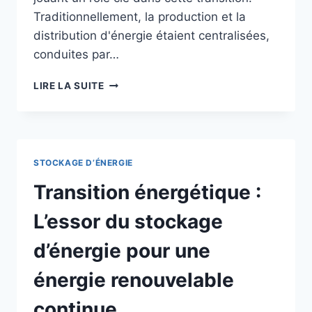
Traditionnellement, la production et la
distribution d'énergie étaient centralisées,
conduites par…
L’ESSOR
LIRE LA SUITE
DE
LA
TRANSITION
ÉNERGÉTIQUE
DÉCENTRALISÉE
STOCKAGE D’ÉNERGIE
:
OPPORTUNITÉS
Transition énergétique :
ET
DÉFIS
L’essor du stockage
POUR
LES
d’énergie pour une
COLLECTIVITÉS
LOCALES
énergie renouvelable
continue