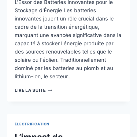
L'Essor des Batteries Innovantes pour le
Stockage d'Énergie Les batteries
innovantes jouent un rôle crucial dans le
cadre de la transition énergétique,
marquant une avancée significative dans la
capacité à stocker l'énergie produite par
des sources renouvelables telles que le
solaire ou l'éolien. Traditionnellement
dominé par les batteries au plomb et au
lithium-ion, le secteur…
TECHNOLOGIES
LIRE LA SUITE
INNOVANTES
DE
STOCKAGE
D’ÉNERGIE
:
ÉLECTRIFICATION
VERS
UNE
L’impact de