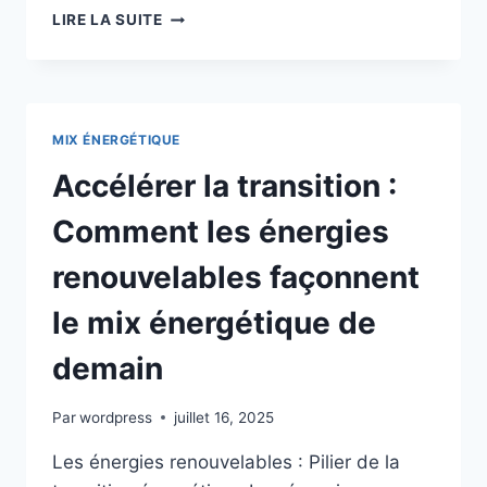
LA
LIRE LA SUITE
RÉVOLUTION
DE
L’ÉLECTRIFICATION
:
UN
MIX ÉNERGÉTIQUE
PILIER
DE
Accélérer la transition :
LA
TRANSITION
Comment les énergies
ÉNERGÉTIQUE
renouvelables façonnent
le mix énergétique de
demain
Par
wordpress
juillet 16, 2025
Les énergies renouvelables : Pilier de la