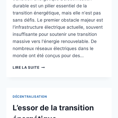
durable est un pilier essentiel de la
transition énergétique, mais elle n'est pas
sans défis. Le premier obstacle majeur est
l'infrastructure électrique actuelle, souvent
insuffisante pour soutenir une transition
massive vers l'énergie renouvelable. De
nombreux réseaux électriques dans le
monde ont été conçus pour des…
L’AVENIR
LIRE LA SUITE
DE
L’ÉLECTRIFICATION
DANS
LA
TRANSITION
DÉCENTRALISATION
ÉNERGÉTIQUE
:
L’essor de la transition
DÉFIS
ET