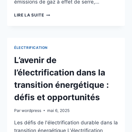
émissions de gaz à effet de serre,…
L’IMPACT
LIRE LA SUITE
DE
L’ÉLECTRIFICATION
SUR
LA
TRANSITION
ÉLECTRIFICATION
ÉNERGÉTIQUE
:
L’avenir de
DÉFIS
ET
l’électrification dans la
OPPORTUNITÉS
transition énergétique :
défis et opportunités
Par
wordpress
mai 6, 2025
Les défis de l'électrification durable dans la
transition énergétique L'électrification