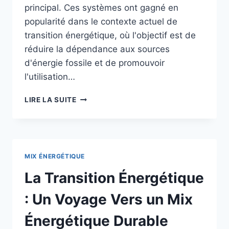
principal. Ces systèmes ont gagné en
popularité dans le contexte actuel de
transition énergétique, où l'objectif est de
réduire la dépendance aux sources
d'énergie fossile et de promouvoir
l'utilisation…
TRANSITION
LIRE LA SUITE
ÉNERGÉTIQUE
:
LE
RÔLE
CROISSANT
MIX ÉNERGÉTIQUE
DES
MICRO-
La Transition Énergétique
RÉSEAUX
DANS
: Un Voyage Vers un Mix
L’AUTONOMISATION
DES
Énergétique Durable
COMMUNAUTÉS