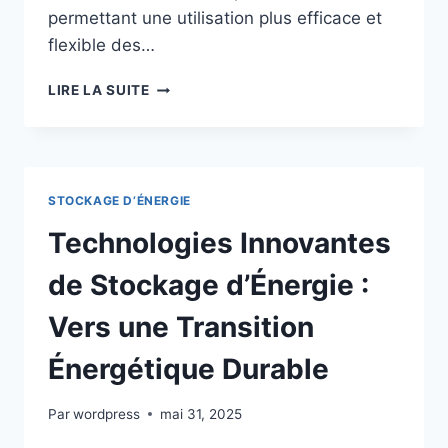
permettant une utilisation plus efficace et
flexible des…
EXPLORATION
LIRE LA SUITE
DES
TECHNOLOGIES
DE
STOCKAGE
D’ÉNERGIE
STOCKAGE D’ÉNERGIE
POUR
FACILITER
Technologies Innovantes
LA
TRANSITION
de Stockage d’Énergie :
ÉNERGÉTIQUE
Vers une Transition
Énergétique Durable
Par
wordpress
mai 31, 2025