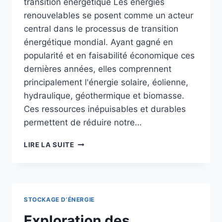
transition énergétique Les énergies
renouvelables se posent comme un acteur
central dans le processus de transition
énergétique mondial. Ayant gagné en
popularité et en faisabilité économique ces
dernières années, elles comprennent
principalement l'énergie solaire, éolienne,
hydraulique, géothermique et biomasse.
Ces ressources inépuisables et durables
permettent de réduire notre…
ACCÉLÉRER
LIRE LA SUITE
LA
TRANSITION
:
COMMENT
LES
STOCKAGE D’ÉNERGIE
ÉNERGIES
RENOUVELABLES
Exploration des