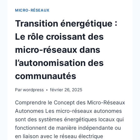
DU
STOCKAGE
MICRO-RÉSEAUX
D’ÉNERGIE
POUR
Transition énergétique :
UNE
ÉNERGIE
Le rôle croissant des
RENOUVELABLE
CONTINUE
micro-réseaux dans
l’autonomisation des
communautés
Par
wordpress
février 26, 2025
Comprendre le Concept des Micro-Réseaux
Autonomes Les micro-réseaux autonomes
sont des systèmes énergétiques locaux qui
fonctionnent de manière indépendante ou
en liaison avec le réseau électrique