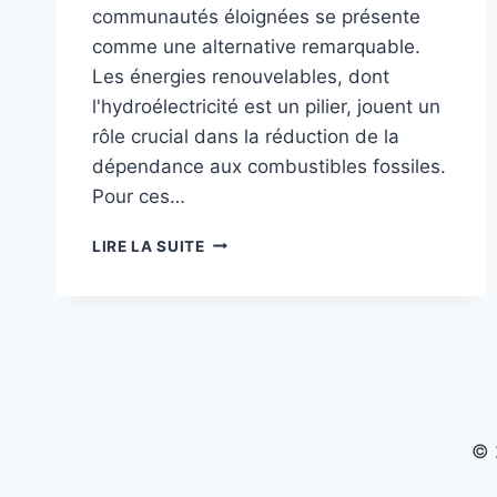
communautés éloignées se présente
comme une alternative remarquable.
Les énergies renouvelables, dont
l'hydroélectricité est un pilier, jouent un
rôle crucial dans la réduction de la
dépendance aux combustibles fossiles.
Pour ces…
INTÉGRATION
LIRE LA SUITE
DES
SYSTÈMES
D’HYDROÉLECTRICITÉ
DANS
LES
COMMUNAUTÉS
ÉLOIGNÉES
:
© 
UNE
SOLUTION
DURABLE